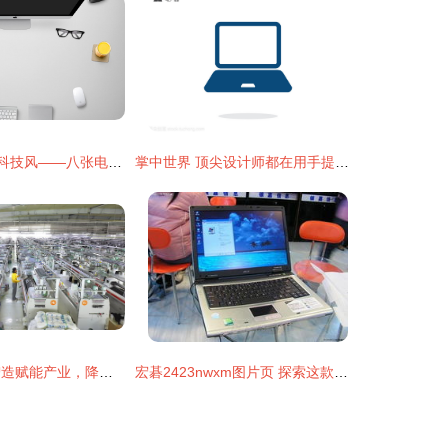
高效演示 · 通讯科技风——八张电脑办公桌面PPT背景图片方案详解
掌中世界 顶尖设计师都在用手提电脑打造数码奇迹
邢台清河 共享智造赋能产业，降本增效开拓新局
宏碁2423nwxm图片页 探索这款经典数码产品的设计魅力